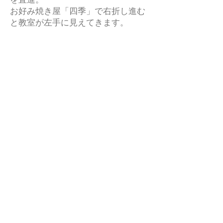
お好み焼き屋「四季」で右折し進む
と教室が左手に見えてきます。
※教室用の駐車場のご用意はござい
ません。
​電車やバスなどの公共交通機関をご
利用いただくか、お車の方は駅周辺
のコインパーキングをご利用くださ