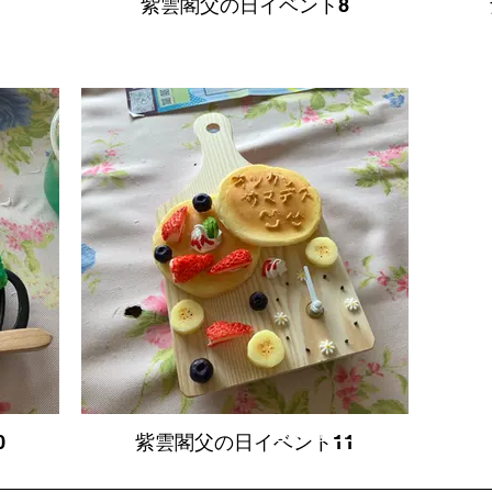
紫雲閣父の日イベント8
​日本,埼玉県,東松山市,食
0
紫雲閣父の日イベント11
室