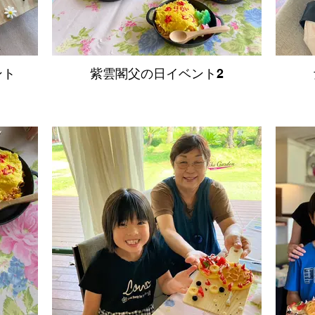
ント
紫雲閣父の日イベント2