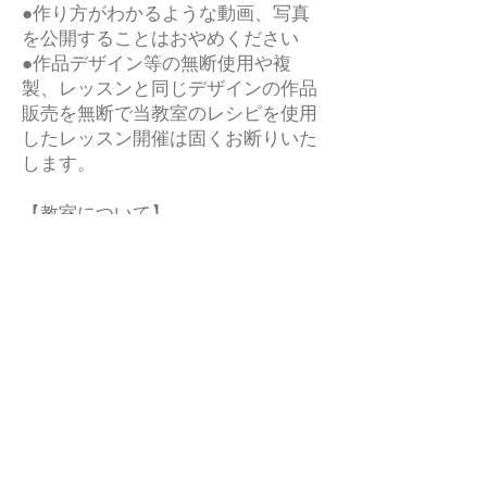
●作り方がわかるような動画、写真
を公開することはおやめください
●作品デザイン等の無断使用や複
製、レッスンと同じデザインの作品
販売を無断で当教室のレシピを使用
したレッスン開催は固くお断りいた
します。
【教室について】
●お教室での貴重品の保管はご自身
で行ってください。万が一、盗難、
紛失、破損などの事故が 発生した
場合も、損害賠償などの責任は負い
かねます。
●お教室内での万が一の事故、お怪
我には一切責任を負えません。割れ
物もございますのでお怪我のないよ
うにお気をつけください
●アレルギー、体質に合わない物が