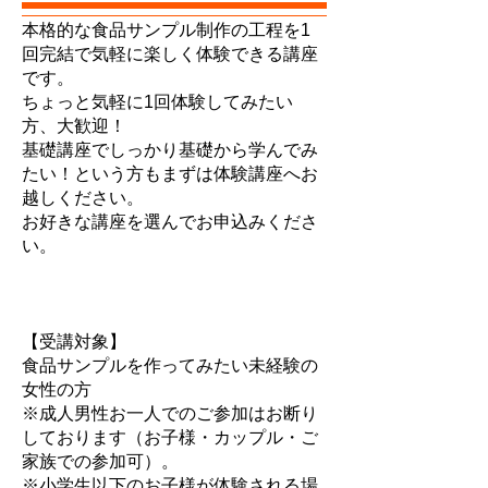
本格的な食品サンプル制作の工程を1
回完結で気軽に楽しく体験できる講座
です。
ちょっと気軽に1回体験してみたい
方、大歓迎！
基礎講座でしっかり基礎から学んでみ
たい！という方もまずは体験講座へお
越しください。
​お好きな講座を選んでお申込みくださ
い。
【受講対象】
食品サンプルを作ってみたい未経験の
女性の方
※成人男性お一人でのご参加はお断り
しております（お子様・カップル・ご
家族での参加可）。
※小学生以下のお子様が体験される場